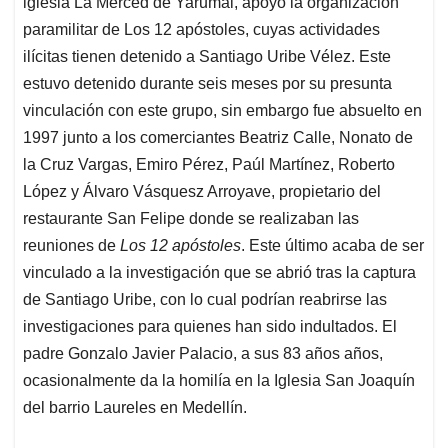
iglesia La Merced de Yarumal, apoyó la organización
A
o
d
d
p
o
I
s
paramilitar de Los 12 apóstoles, cuyas actividades
p
k
n
ilícitas tienen detenido a Santiago Uribe Vélez. Este
estuvo detenido durante seis meses por su presunta
vinculación con este grupo, sin embargo fue absuelto en
1997 junto a los comerciantes Beatriz Calle, Nonato de
la Cruz Vargas, Emiro Pérez, Paúl Martínez, Roberto
López y Álvaro Vásquesz Arroyave, propietario del
restaurante San Felipe donde se realizaban las
reuniones de
Los 12 apóstoles
. Este último acaba de ser
vinculado a la investigación que se abrió tras la captura
de Santiago Uribe, con lo cual podrían reabrirse las
investigaciones para quienes han sido indultados. El
padre Gonzalo Javier Palacio, a sus 83 años años,
ocasionalmente da la homilía en la Iglesia San Joaquín
del barrio Laureles en Medellín.