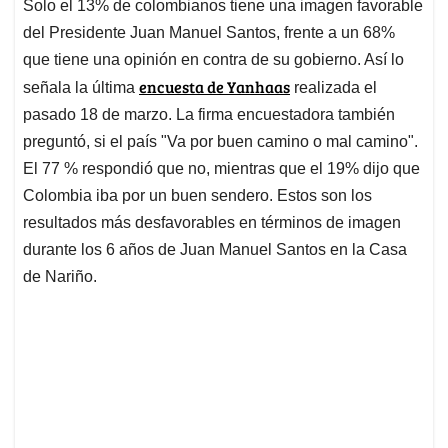
Solo el 13% de colombianos tiene una imagen favorable
s
b
e
l
a
del Presidente Juan Manuel Santos, frente a un 68%
A
o
d
d
p
o
I
s
que tiene una opinión en contra de su gobierno. Así lo
p
k
n
encuesta de Yanhaas
señala la última
realizada el
pasado 18 de marzo. La firma encuestadora también
preguntó, si el país "Va por buen camino o mal camino".
El 77 % respondió que no, mientras que el 19% dijo que
Colombia iba por un buen sendero. Estos son los
resultados más desfavorables en términos de imagen
durante los 6 años de Juan Manuel Santos en la Casa
de Nariño.