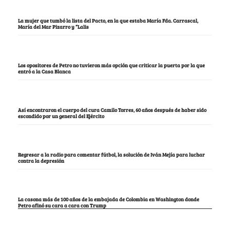
La mujer que tumbó la lista del Pacto, en la que estaba María Fda. Carrascal,
María del Mar Pizarro y “Lalis
Los opositores de Petro no tuvieron más opción que criticar la puerta por la que
entró a la Casa Blanca
Así encontraron el cuerpo del cura Camilo Torres, 60 años después de haber sido
escondido por un general del Ejército
Regresar a la radio para comentar fútbol, la solución de Iván Mejía para luchar
contra la depresión
La casona más de 100 años de la embajada de Colombia en Washington donde
Petro afinó su cara a cara con Trump