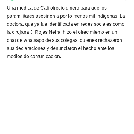
t
e
k
i
e
Una médica de Cali ofreció dinero para que los
s
b
e
l
a
paramilitares asesinen a por lo menos mil indígenas. La
A
o
d
d
p
o
I
s
doctora, que ya fue identificada en redes sociales como
p
k
n
la cirujana J. Rojas Neira, hizo el ofrecimiento en un
chat de whatsapp de sus colegas, quienes rechazaron
sus declaraciones y denunciaron el hecho ante los
medios de comunicación.