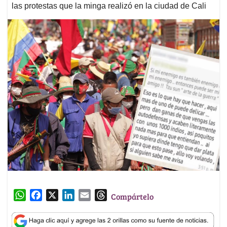
las protestas que la minga realizó en la ciudad de Cali
W
F
X
L
E
T
Compártelo
h
a
i
m
h
a
c
n
a
r