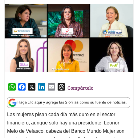
W
F
X
L
E
T
Compártelo
h
a
i
m
h
a
c
n
a
r
t
e
k
i
e
Las mujeres pisan cada día más duro en el sector
s
b
e
l
a
financiero, aunque solo hay una presidente, Leonor
A
o
d
d
p
o
I
s
Melo de Velasco, cabeza del Banco Mundo Mujer son