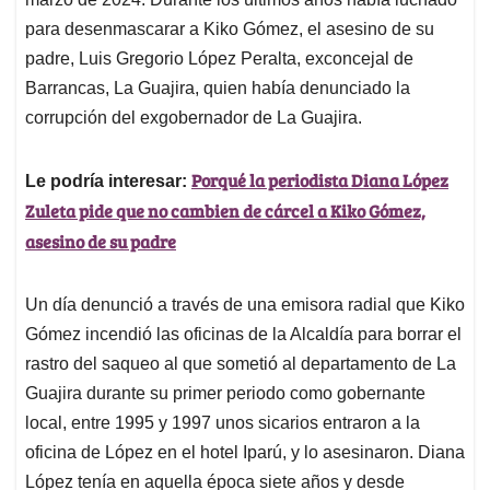
A
o
d
d
p
o
I
s
para desenmascarar a Kiko Gómez, el asesino de su
p
k
n
padre, Luis Gregorio López Peralta, exconcejal de
Barrancas, La Guajira, quien había denunciado la
corrupción del exgobernador de La Guajira.
Porqué la periodista Diana López
Le podría interesar:
Zuleta pide que no cambien de cárcel a Kiko Gómez,
asesino de su padre
Un día denunció a través de una emisora radial que Kiko
Gómez incendió las oficinas de la Alcaldía para borrar el
rastro del saqueo al que sometió al departamento de La
Guajira durante su primer periodo como gobernante
local, entre 1995 y 1997 unos sicarios entraron a la
oficina de López en el hotel Iparú, y lo asesinaron. Diana
López tenía en aquella época siete años y desde