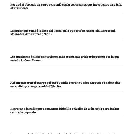
Por qué el abogado de Petro se reunió con la congresista que investigaba a su jefe,
el Presidente
La mujer que tumbó la lista del Pacto, en la que estaba María Fda. Carrascal,
María del Mar Pizarro y “Lalis
Los opositores de Petro no tuvieron más opción que criticar la puerta por la que
entró a la Casa Blanca
Así encontraron el cuerpo del cura Camilo Torres, 60 años después de haber sido
escondido por un general del Ejército
Regresar a la radio para comentar fútbol, la solución de Iván Mejía para luchar
contra la depresión