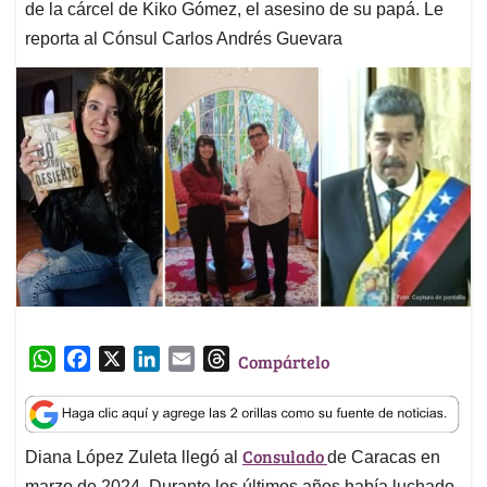
de la cárcel de Kiko Gómez, el asesino de su papá. Le
reporta al Cónsul Carlos Andrés Guevara
W
F
X
L
E
T
Compártelo
h
a
i
m
h
a
c
n
a
r
t
e
k
i
e
Consulado
Diana López Zuleta llegó al
de Caracas en
s
b
e
l
a
marzo de 2024. Durante los últimos años había luchado