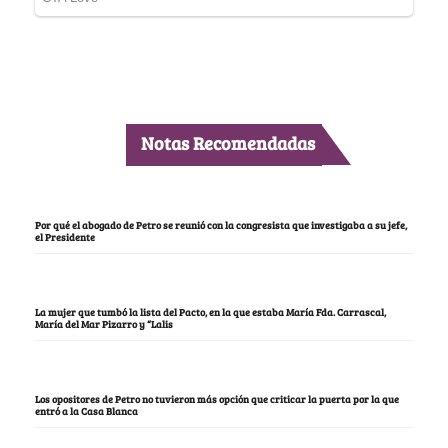
Notas Recomendadas
Por qué el abogado de Petro se reunió con la congresista que investigaba a su jefe,
el Presidente
La mujer que tumbó la lista del Pacto, en la que estaba María Fda. Carrascal,
María del Mar Pizarro y “Lalis
Los opositores de Petro no tuvieron más opción que criticar la puerta por la que
entró a la Casa Blanca