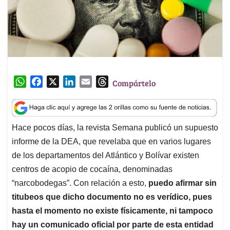
W
F
X
L
E
T
Compártelo
h
a
i
m
h
a
c
n
a
r
t
e
k
i
e
Hace pocos días, la revista Semana publicó un supuesto
s
b
e
l
a
informe de la DEA, que revelaba que en varios lugares
A
o
d
d
p
o
I
s
de los departamentos del Atlántico y Bolívar existen
p
k
n
centros de acopio de cocaína, denominadas
“narcobodegas”. Con relación a esto,
puedo afirmar sin
titubeos que dicho documento no es verídico, pues
hasta el momento no existe físicamente, ni tampoco
hay un comunicado oficial por parte de esta entidad