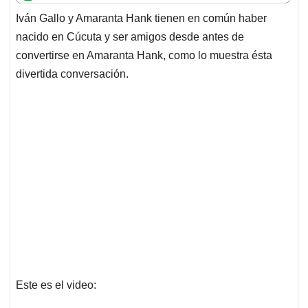
t
e
k
i
e
Iván Gallo y Amaranta Hank tienen en común haber
s
b
e
l
a
nacido en Cúcuta y ser amigos desde antes de
A
o
d
d
p
o
I
s
convertirse en Amaranta Hank, como lo muestra ésta
p
k
n
divertida conversación.
Este es el video: