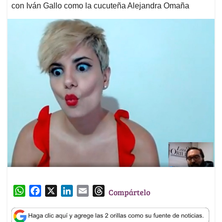
con Iván Gallo como la cucuteña Alejandra Omaña
W
F
X
L
E
T
Compártelo
h
a
i
m
h
a
c
n
a
r