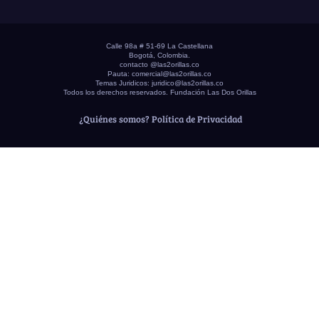
Calle 98a # 51-69 La Castellana
Bogotá, Colombia.
contacto @las2orillas.co
Pauta:
comercial@las2orillas.co
Temas Juridicos:
juridico@las2orillas.co
Todos los derechos reservados. Fundación Las Dos Orillas
¿Quiénes somos?
Política de Privacidad