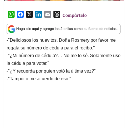
W
F
X
L
E
T
Compártelo
h
a
i
m
h
a
c
n
a
r
t
e
k
i
e
-"Deliciosos los huevitos. Doña Rosmery por favor me
s
b
e
l
a
regala su número de cédula para el recibo."
A
o
d
d
p
o
I
s
-"¿Mi número de cédula?… No me lo sé. Solamente uso
p
k
n
la cédula para votar."
-"¿Y recuerda por quien votó la última vez?"
-"Tampoco me acuerdo de eso."