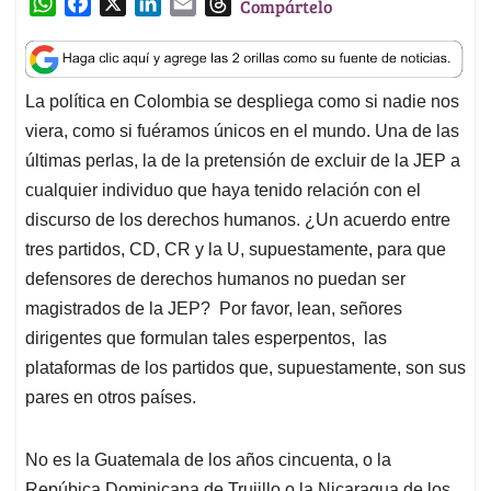
W
F
X
L
E
T
Compártelo
h
a
i
m
h
a
c
n
a
r
t
e
k
i
e
La política en Colombia se despliega como si nadie nos
s
b
e
l
a
viera, como si fuéramos únicos en el mundo. Una de las
A
o
d
d
p
o
I
s
últimas perlas, la de la pretensión de excluir de la JEP a
p
k
n
cualquier individuo que haya tenido relación con el
discurso de los derechos humanos. ¿Un acuerdo entre
tres partidos, CD, CR y la U, supuestamente, para que
defensores de derechos humanos no puedan ser
magistrados de la JEP? Por favor, lean, señores
dirigentes que formulan tales esperpentos, las
plataformas de los partidos que, supuestamente, son sus
pares en otros países.
No es la Guatemala de los años cincuenta, o la
Repúbica Dominicana de Trujillo o la Nicaragua de los