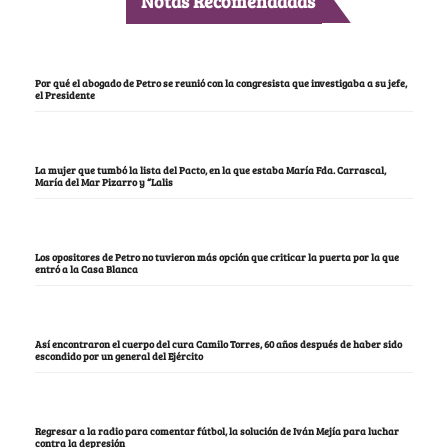
Notas Recomendadas
Por qué el abogado de Petro se reunió con la congresista que investigaba a su jefe,
el Presidente
La mujer que tumbó la lista del Pacto, en la que estaba María Fda. Carrascal,
María del Mar Pizarro y “Lalis
Los opositores de Petro no tuvieron más opción que criticar la puerta por la que
entró a la Casa Blanca
Así encontraron el cuerpo del cura Camilo Torres, 60 años después de haber sido
escondido por un general del Ejército
Regresar a la radio para comentar fútbol, la solución de Iván Mejía para luchar
contra la depresión