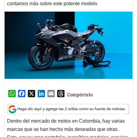
contamos más sobre este potente modelo
W
F
X
L
E
T
Compártelo
h
a
i
m
h
a
c
n
a
r
t
e
k
i
e
Dentro del mercado de motos en Colombia, hay varias
s
b
e
l
a
marcas que se han hecho más deseadas que otras.
A
o
d
d