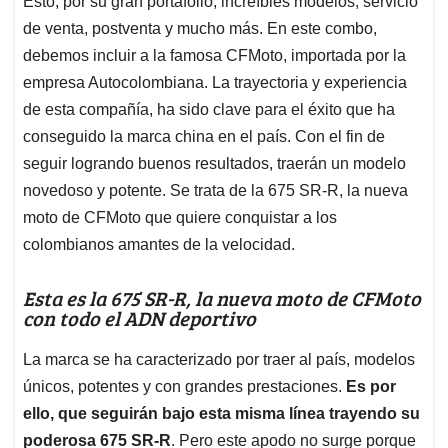
p
o
I
s
Esto, por su gran portafolio, increíbles modelos, servicio
p
k
n
de venta, postventa y mucho más. En este combo,
debemos incluir a la famosa CFMoto, importada por la
empresa Autocolombiana. La trayectoria y experiencia
de esta compañía, ha sido clave para el éxito que ha
conseguido la marca china en el país. Con el fin de
seguir logrando buenos resultados, traerán un modelo
novedoso y potente. Se trata de la 675 SR-R, la nueva
moto de CFMoto que quiere conquistar a los
colombianos amantes de la velocidad.
Esta es la 675 SR-R, la nueva moto de CFMoto
con todo el ADN deportivo
La marca se ha caracterizado por traer al país, modelos
únicos, potentes y con grandes prestaciones.
Es por
ello, que seguirán bajo esta misma línea trayendo su
poderosa 675 SR-R
. Pero este apodo no surge porque