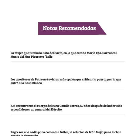
Notas Recomendadas
La mujer que tumbó la lista del Pacto, en la que estaba María Fda. Carrascal,
María del Mar Pizarro y “Lalis
Los opositores de Petro no tuvieron más opción que criticar la puerta por la que
entró a la Casa Blanca
Así encontraron el cuerpo del cura Camilo Torres, 60 años después de haber sido
escondido por un general del Ejército
Regresar a la radio para comentar fútbol, la solución de Iván Mejía para luchar
contra la depresión