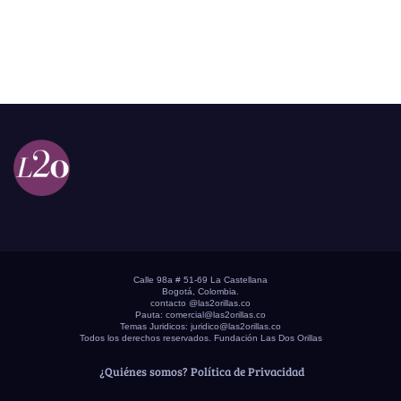
Calle 98a # 51-69 La Castellana
Bogotá, Colombia.
contacto @las2orillas.co
Pauta:
comercial@las2orillas.co
Temas Juridicos:
juridico@las2orillas.co
Todos los derechos reservados. Fundación Las Dos Orillas
¿Quiénes somos?
Política de Privacidad