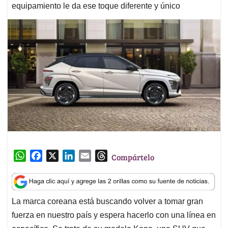
equipamiento le da ese toque diferente y único
W
F
X
L
E
T
Compártelo
h
a
i
m
h
a
c
n
a
r
t
e
k
i
e
La marca coreana está buscando volver a tomar gran
s
b
e
l
a
fuerza en nuestro país y espera hacerlo con una línea en
A
o
d
d