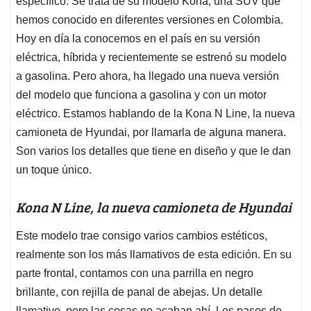
p
o
I
s
específico. Se trata de su modelo Kona, una SUV que
p
k
n
hemos conocido en diferentes versiones en Colombia.
Hoy en día la conocemos en el país en su versión
eléctrica, híbrida y recientemente se estrenó su modelo
a gasolina. Pero ahora, ha llegado una nueva versión
del modelo que funciona a gasolina y con un motor
eléctrico. Estamos hablando de la Kona N Line, la nueva
camioneta de Hyundai, por llamarla de alguna manera.
Son varios los detalles que tiene en diseño y que le dan
un toque único.
Kona N Line, la nueva camioneta de Hyundai
Este modelo trae consigo varios cambios estéticos,
realmente son los más llamativos de esta edición. En su
parte frontal, contamos con una parrilla en negro
brillante, con rejilla de panal de abejas. Un detalle
llamativo, pero las cosas no acaban ahí. Los pasos de