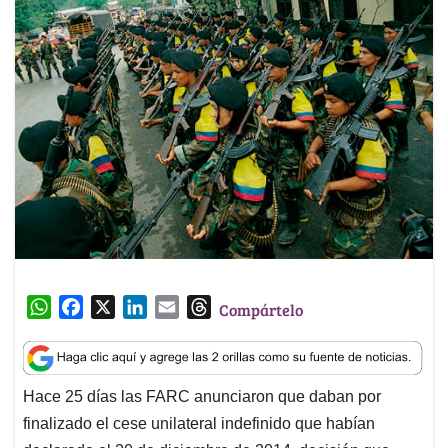
W
F
X
L
E
T
Compártelo
h
a
i
m
h
a
c
n
a
r
t
e
k
i
e
Hace 25 días las FARC anunciaron que daban por
s
b
e
l
a
finalizado el cese unilateral indefinido que habían
A
o
d
d