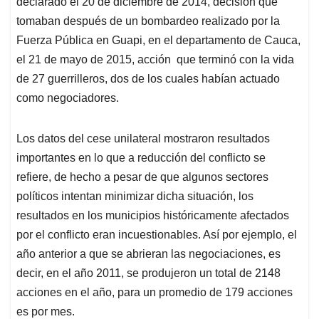
p
o
I
s
declarado el 20 de diciembre de 2014, decisión que
p
k
n
tomaban después de un bombardeo realizado por la
Fuerza Pública en Guapi, en el departamento de Cauca,
el 21 de mayo de 2015, acción que terminó con la vida
de 27 guerrilleros, dos de los cuales habían actuado
como negociadores.
Los datos del cese unilateral mostraron resultados
importantes en lo que a reducción del conflicto se
refiere, de hecho a pesar de que algunos sectores
políticos intentan minimizar dicha situación, los
resultados en los municipios históricamente afectados
por el conflicto eran incuestionables. Así por ejemplo, el
año anterior a que se abrieran las negociaciones, es
decir, en el año 2011, se produjeron un total de 2148
acciones en el año, para un promedio de 179 acciones
es por mes.