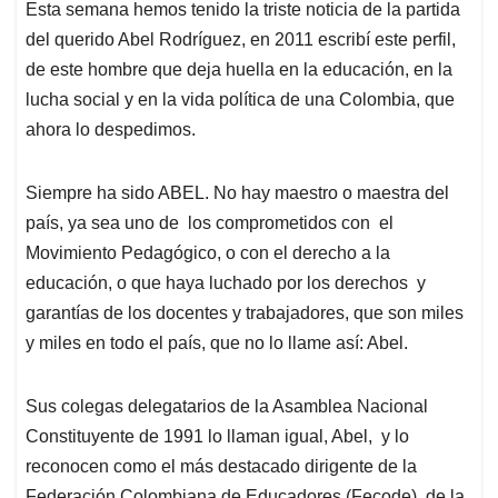
Esta semana hemos tenido la triste noticia de la partida
s
b
e
l
a
del querido Abel Rodríguez, en 2011 escribí este perfil,
A
o
d
d
p
o
I
s
de este hombre que deja huella en la educación, en la
p
k
n
lucha social y en la vida política de una Colombia, que
ahora lo despedimos.
Siempre ha sido ABEL. No hay maestro o maestra del
país, ya sea uno de los comprometidos con el
Movimiento Pedagógico, o con el derecho a la
educación, o que haya luchado por los derechos y
garantías de los docentes y trabajadores, que son miles
y miles en todo el país, que no lo llame así: Abel.
Sus colegas delegatarios de la Asamblea Nacional
Constituyente de 1991 lo llaman igual, Abel, y lo
reconocen como el más destacado dirigente de la
Federación Colombiana de Educadores (Fecode), de la