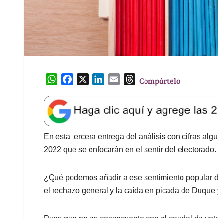
W
F
X
L
E
T
Compártelo
h
a
i
m
h
a
c
n
a
r
t
e
k
i
e
s
b
e
l
a
A
o
d
d
En esta tercera entrega del análisis con cifras al
p
o
I
s
2022 que se enfocarán en el sentir del electorado.
p
k
n
¿Qué podemos añadir a ese sentimiento popular 
el rechazo general y la caída en picada de Duque 