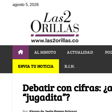
agosto 5, 2026
AL MINUTO
ACTUALIDAD
PO
ENVIA TU NOTICIA
R.I.N.
Debatir con cifras: 
“jugadita”?
Por
Alvaro de Jesús Forero Salazar