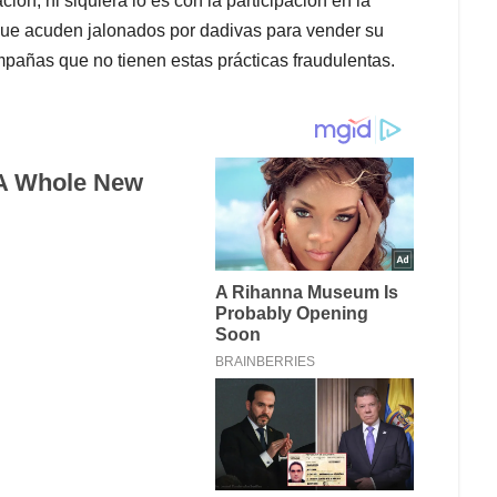
ón; ni siquiera lo es con la participación en la
que acuden jalonados por dadivas para vender su
mpañas que no tienen estas prácticas fraudulentas.