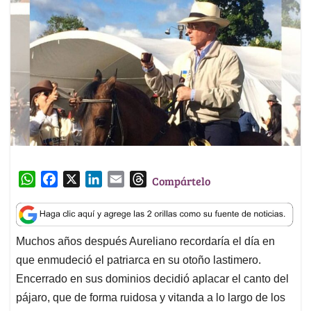
W
F
X
L
E
T
Compártelo
h
a
i
m
h
a
c
n
a
r
t
e
k
i
e
Muchos años después Aureliano recordaría el día en
s
b
e
l
a
que enmudeció el patriarca en su otoño lastimero.
A
o
d
d
p
o
I
s
Encerrado en sus dominios decidió aplacar el canto del
p
k
n
pájaro, que de forma ruidosa y vitanda a lo largo de los