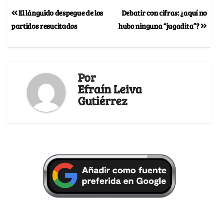
El lánguido despegue de los
Debatir con cifras: ¿aquí no
partidos resucitados
hubo ninguna “jugadita”?
Por
Efraín Leiva
Gutiérrez