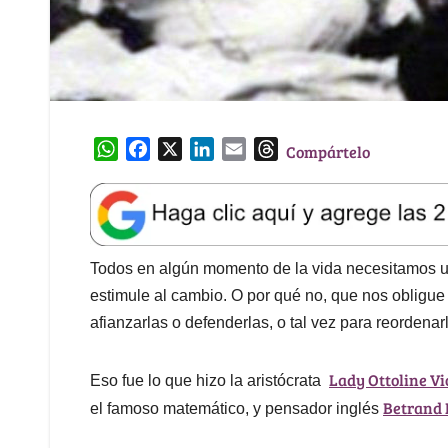
W
F
X
L
E
T
Compártelo
h
a
i
m
h
a
c
n
a
r
t
e
k
i
e
s
b
e
l
a
A
o
d
d
Todos en algún momento de la vida necesitamos 
p
o
I
s
estimule al cambio. O por qué no, que nos obligue
p
k
n
afianzarlas o defenderlas, o tal vez para reordenar
Lady Ottoline V
Eso fue lo que hizo la aristócrata
Betrand 
el famoso matemático, y pensador inglés