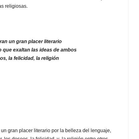
s religiosas.
an un gran placer literario
no que exaltan las ideas de ambos
s, la felicidad, la religión
n gran placer literario por la belleza del lenguaje,
los deseos, la felicidad, y la religión entre otros.