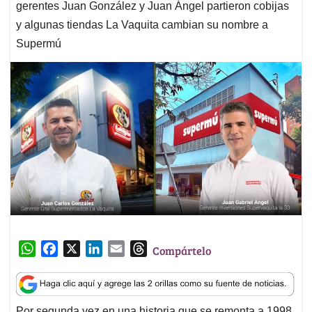
gerentes Juan González y Juan Ángel partieron cobijas
y algunas tiendas La Vaquita cambian su nombre a
Supermú
W
F
X
L
E
T
Compártelo
h
a
i
m
h
a
c
n
a
r
t
e
k
i
e
Por segunda vez en una historia que se remonta a 1998