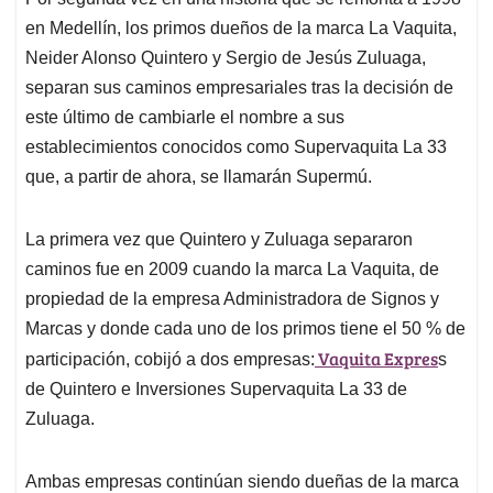
s
b
e
l
a
en Medellín, los primos dueños de la marca La Vaquita,
A
o
d
d
p
o
I
s
Neider Alonso Quintero y Sergio de Jesús Zuluaga,
p
k
n
separan sus caminos empresariales tras la decisión de
este último de cambiarle el nombre a sus
establecimientos conocidos como Supervaquita La 33
que, a partir de ahora, se llamarán Supermú.
La primera vez que Quintero y Zuluaga separaron
caminos fue en 2009 cuando la marca La Vaquita, de
propiedad de la empresa Administradora de Signos y
Marcas y donde cada uno de los primos tiene el 50 % de
Vaquita Expres
participación, cobijó a dos empresas:
s
de Quintero e Inversiones Supervaquita La 33 de
Zuluaga.
Ambas empresas continúan siendo dueñas de la marca