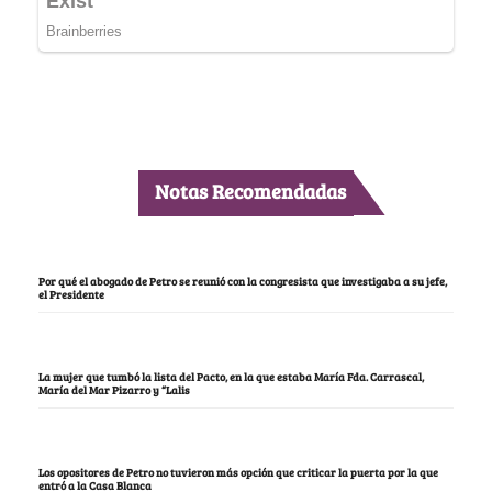
Notas Recomendadas
Por qué el abogado de Petro se reunió con la congresista que investigaba a su jefe,
el Presidente
La mujer que tumbó la lista del Pacto, en la que estaba María Fda. Carrascal,
María del Mar Pizarro y “Lalis
Los opositores de Petro no tuvieron más opción que criticar la puerta por la que
entró a la Casa Blanca