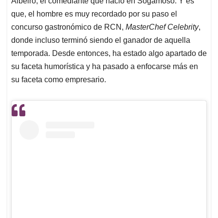
p
o
I
s
Albeiro, el comediante que nació en Sogamoso. Y es
p
k
n
que, el hombre es muy recordado por su paso el
concurso gastronómico de RCN,
MasterChef Celebrity
,
donde incluso terminó siendo el ganador de aquella
temporada. Desde entonces, ha estado algo apartado de
su faceta humorística y ha pasado a enfocarse más en
su faceta como empresario.