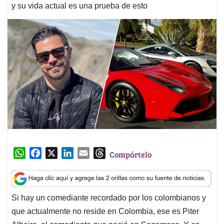
y su vida actual es una prueba de esto
W
F
X
L
E
T
Compártelo
h
a
i
m
h
a
c
n
a
r
t
e
k
i
e
Si hay un comediante recordado por los colombianos y
s
b
e
l
a
que actualmente no reside en Colombia, ese es Piter
A
o
d
d