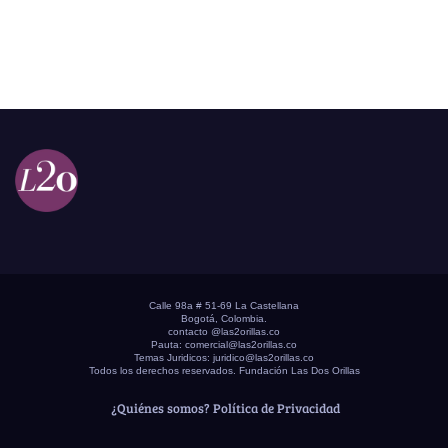
Calle 98a # 51-69 La Castellana
Bogotá, Colombia.
contacto @las2orillas.co
Pauta:
comercial@las2orillas.co
Temas Juridicos:
juridico@las2orillas.co
Todos los derechos reservados. Fundación Las Dos Orillas
¿Quiénes somos?
Política de Privacidad