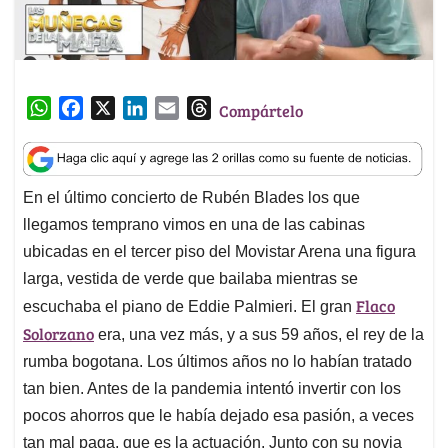
W
F
X
L
E
T
Compártelo
h
a
i
m
h
a
c
n
a
r
t
e
k
i
e
En el último concierto de Rubén Blades los que
s
b
e
l
a
llegamos temprano vimos en una de las cabinas
A
o
d
d
p
o
I
s
ubicadas en el tercer piso del Movistar Arena una figura
p
k
n
larga, vestida de verde que bailaba mientras se
Flaco
escuchaba el piano de Eddie Palmieri. El gran
Solorzano
era, una vez más, y a sus 59 años, el rey de la
rumba bogotana. Los últimos años no lo habían tratado
tan bien. Antes de la pandemia intentó invertir con los
pocos ahorros que le había dejado esa pasión, a veces
tan mal paga, que es la actuación. Junto con su novia