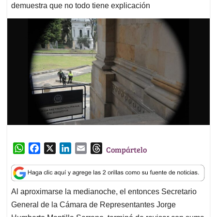
demuestra que no todo tiene explicación
W
F
X
L
E
T
Compártelo
h
a
i
m
h
a
c
n
a
r
t
e
k
i
e
Al aproximarse la medianoche, el entonces Secretario
s
b
e
l
a
General de la Cámara de Representantes Jorge
A
o
d
d