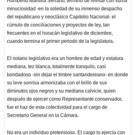
p
o
I
s
Humberto Mantilla Serrano, terminó de revisar con suma
p
k
n
minuciosidad -en la soledad de su inmenso despacho
del republicano y neoclásico Capitolio Nacional- el
cúmulo de conciliaciones y proyectos de ley, tan
frecuentes en el huracán legislativo de diciembre,
cuando termina el primer periodo de la legislatura.
El notario legislativo era un hombre de edad y estatura
mediana, tez blanca, totalmente tranquilo, casi
bondadoso -sin dejar el timbre santandereano- en donde
su leve sonrisa armonizaba con el brillo de sus
diminutos ojos negros y su mediana calvicie, quien
después de ejercer como Representante conservador,
fue el haz de esta colectividad para el cargo de
Secretario General en la Cámara.
No era un individuo pretensioso. El cargo lo ejercía con