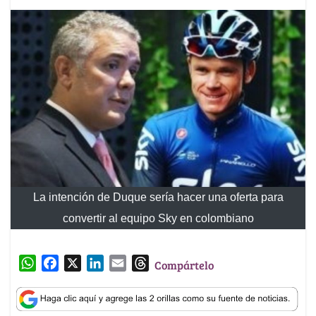
La intención de Duque sería hacer una oferta para
convertir al equipo Sky en colombiano
W
F
X
L
E
T
Compártelo
h
a
i
m
h
a
c
n
a
r
t
e
k
i
e