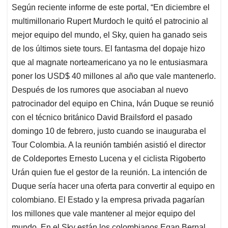
Según reciente informe de este portal, “En diciembre el
s
b
e
l
a
multimillonario Rupert Murdoch le quitó el patrocinio al
A
o
d
d
p
o
I
s
mejor equipo del mundo, el Sky, quien ha ganado seis
p
k
n
de los últimos siete tours. El fantasma del dopaje hizo
que al magnate norteamericano ya no le entusiasmara
poner los USD$ 40 millones al año que vale mantenerlo.
Después de los rumores que asociaban al nuevo
patrocinador del equipo en China, Iván Duque se reunió
con el técnico británico David Brailsford el pasado
domingo 10 de febrero, justo cuando se inauguraba el
Tour Colombia. A la reunión también asistió el director
de Coldeportes Ernesto Lucena y el ciclista Rigoberto
Urán quien fue el gestor de la reunión. La intención de
Duque sería hacer una oferta para convertir al equipo en
colombiano. El Estado y la empresa privada pagarían
los millones que vale mantener al mejor equipo del
mundo. En el Sky están los colombianos Egan Bernal,