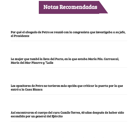
Notas Recomendadas
Por qué el abogado de Petro se reunió con la congresista que investigaba a su jefe,
el Presidente
La mujer que tumbó la lista del Pacto, en la que estaba María Fda. Carrascal,
María del Mar Pizarro y “Lalis
Los opositores de Petro no tuvieron más opción que criticar la puerta por la que
entró a la Casa Blanca
Así encontraron el cuerpo del cura Camilo Torres, 60 años después de haber sido
escondido por un general del Ejército