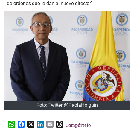
de órdenes que le dan al nuevo director"
Foto: Twitter @PaolaHolguin
W
F
X
L
E
T
Compártelo
h
a
i
m
h