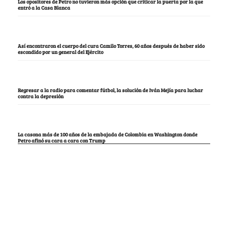
Los opositores de Petro no tuvieron más opción que criticar la puerta por la que
entró a la Casa Blanca
Así encontraron el cuerpo del cura Camilo Torres, 60 años después de haber sido
escondido por un general del Ejército
Regresar a la radio para comentar fútbol, la solución de Iván Mejía para luchar
contra la depresión
La casona más de 100 años de la embajada de Colombia en Washington donde
Petro afinó su cara a cara con Trump