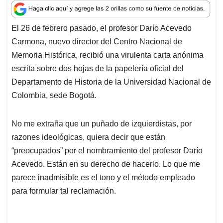
a
c
n
a
r
t
e
k
i
e
El 26 de febrero pasado, el profesor Darío Acevedo
s
b
e
l
a
Carmona, nuevo director del Centro Nacional de
A
o
d
d
p
o
I
s
Memoria Histórica, recibió una virulenta carta anónima
p
k
n
escrita sobre dos hojas de la papelería oficial del
Departamento de Historia de la Universidad Nacional de
Colombia, sede Bogotá.
No me extraña que un puñado de izquierdistas, por
razones ideológicas, quiera decir que están
“preocupados” por el nombramiento del profesor Darío
Acevedo. Están en su derecho de hacerlo. Lo que me
parece inadmisible es el tono y el método empleado
para formular tal reclamación.