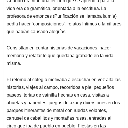
Cuando era niño una lección que se aprendía para la
s
b
e
l
a
vida era de gramática, orientada a la escritura. La
A
o
d
d
p
o
I
s
profesora de entonces (Purificación se llamaba la mía)
p
k
n
pedía hacer “composiciones”, relatos íntimos o familiares
que habían causado alegrías.
Consistían en contar historias de vacaciones, hacer
memoria y relatar lo que quedaba grabado en la vida
misma.
El retorno al colegio motivaba a escuchar en voz alta las
historias, viajes al campo, recorridos a pie, pequeños
paseos, tortas de vainilla hechas en casa, visitas a
abuelas y parientes, juegos de azar y diversiones en los
parques itinerantes de metal con ruedas volantes,
carrusel de caballitos y montañas rusas, entradas al
circo que iba de pueblo en pueblo. Fiestas en las