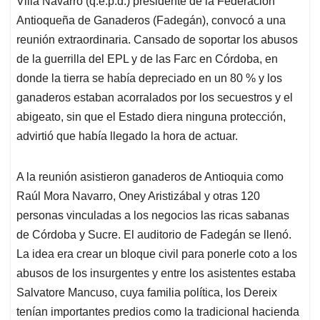
Villa Navarro (q.e.p.d.) presidente de la Federación
A
o
d
d
p
o
I
s
Antioqueña de Ganaderos (Fadegán), convocó a una
p
k
n
reunión extraordinaria. Cansado de soportar los abusos
de la guerrilla del EPL y de las Farc en Córdoba, en
donde la tierra se había depreciado en un 80 % y los
ganaderos estaban acorralados por los secuestros y el
abigeato, sin que el Estado diera ninguna protección,
advirtió que había llegado la hora de actuar.
A la reunión asistieron ganaderos de Antioquia como
Raúl Mora Navarro, Oney Aristizábal y otras 120
personas vinculadas a los negocios las ricas sabanas
de Córdoba y Sucre. El auditorio de Fadegán se llenó.
La idea era crear un bloque civil para ponerle coto a los
abusos de los insurgentes y entre los asistentes estaba
Salvatore Mancuso, cuya familia política, los Dereix
tenían importantes predios como la tradicional hacienda