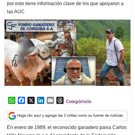
por esto tiene información clave de los que apoyaron a
las AUC
W
F
X
L
E
T
Compártelo
h
a
i
m
h
a
c
n
a
r
t
e
k
i
e
En enero de 1989, el reconocido ganadero paisa Carlos
s
b
e
l
a