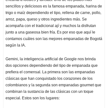
A
o
d
d
p
o
I
s
sencillos y deliciosos es la famosa empanada, harina de
p
k
n
trigo o maíz dependiendo el tipo, rellena de carne, pollo,
arroz, papa, queso y otros ingredientes más. Se
acompaña con el tradicional ají y muchos la disfrutan
junto a una gaseosa bien fría. Es por eso que aquí le
contamos cuáles son las mejores empanadas de Bogotá
según la IA.
Gemini, la inteligencia artificial de Google nos brinda
dos opciones dependiendo del tipo de empanada que
prefiera el comensal. La primera son las empanadas
clásicas que han conquistado los corazones de los
colombianos y la segunda son empanadas gourmet que
combinan la sustancia de las clásicas con un toque
especial. Estos son los lugares: