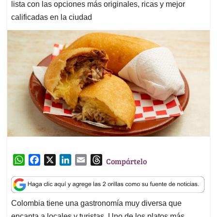
lista con las opciones más originales, ricas y mejor
calificadas en la ciudad
W
F
X
L
E
T
Compártelo
h
a
i
m
h
a
c
n
a
r
t
e
k
i
e
Colombia tiene una gastronomía muy diversa que
s
b
e
l
a
encanta a locales y turistas. Uno de los platos más