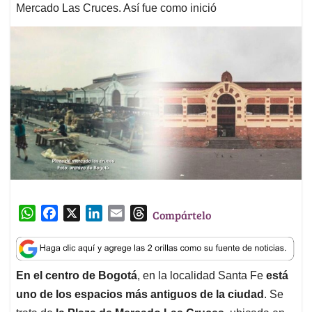
Mercado Las Cruces. Así fue como inició
W
F
X
L
E
T
Compártelo
h
a
i
m
h
a
c
n
a
r
t
e
k
i
e
En el centro de Bogotá
, en la localidad Santa Fe
está
s
b
e
l
a
uno de los espacios más antiguos de la ciudad
. Se
A
o
d
d