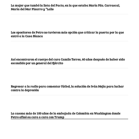
La mujer que tumbó la lista del Pacto, en la que estaba María Fda. Carrascal,
María del Mar Pizarro y “Lalis
Los opositores de Petro no tuvieron más opción que criticar la puerta por la que
entró a la Casa Blanca
Así encontraron el cuerpo del cura Camilo Torres, 60 años después de haber sido
escondido por un general del Ejército
Regresar a la radio para comentar fútbol, la solución de Iván Mejía para luchar
contra la depresión
La casona más de 100 años de la embajada de Colombia en Washington donde
Petro afinó su cara a cara con Trump