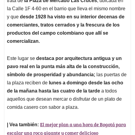
p
o
I
s
trata de
la Plaza de Mercado Las Cruces
, ubicada en
p
k
n
la Calle 1F 4-60 en el barrio que lleva el mismo nombre
y que
desde 1928 ha visto en su interior decenas de
comerciantes, tratos cerrados y la frescura de los
productos del campo colombiano que allí se
comercializan.
Este lugar se
destaca por arquitectura antigua y un
pavo real en la punta más alta de la construcción,
símbolo de prosperidad y abundancia;
las puertas de
la plaza reciben de
lunes a domingo desde las ocho
de la mañana hasta las cuatro de la tarde
a todos
aquellos que desean mercar o disfrutar de un plato de
comida casero con sabor a plaza.
El mejor plan a una hora de Bogotá para
| Vea también:
escalar una roca gigante y comer delicioso