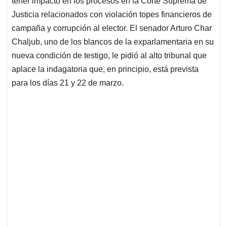
tener impacto en los procesos en la Corte Suprema de
A
o
d
d
p
o
I
s
Justicia relacionados con violación topes financieros de
p
k
n
campaña y corrupción al elector. El senador Arturo Char
Chaljub, uno de los blancos de la exparlamentaria en su
nueva condición de testigo, le pidió al alto tribunal que
aplace la indagatoria que, en principio, está prevista
para los días 21 y 22 de marzo.