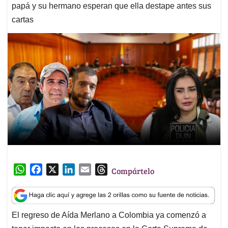
papá y su hermano esperan que ella destape antes sus
cartas
W
F
X
L
E
T
Compártelo
h
a
i
m
h
a
c
n
a
r
t
e
k
i
e
El regreso de Aída Merlano a Colombia ya comenzó a
s
b
e
l
a