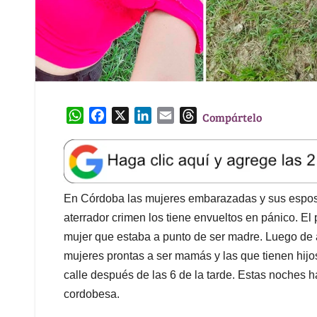
W
F
X
L
E
T
Compártelo
h
a
i
m
h
a
c
n
a
r
t
e
k
i
e
s
b
e
l
a
A
o
d
d
En Córdoba las mujeres embarazadas y sus espos
p
o
I
s
aterrador crimen los tiene envueltos en pánico. El
p
k
n
mujer que estaba a punto de ser madre. Luego de a
mujeres prontas a ser mamás y las que tienen hijos
calle después de las 6 de la tarde. Estas noches 
cordobesa.