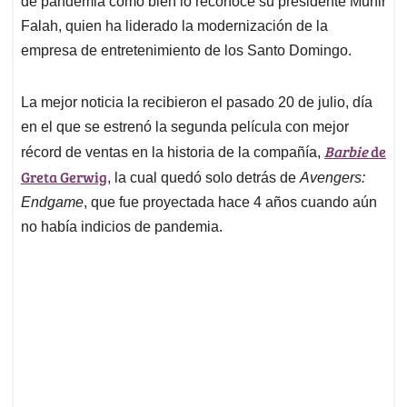
p
o
I
s
de pandemia como bien lo reconoce su presidente Munir
p
k
n
Falah, quien ha liderado la modernización de la
empresa de entretenimiento de los Santo Domingo.
La mejor noticia la recibieron el pasado 20 de julio, día
en el que se estrenó la segunda película con mejor
Barbie
de
récord de ventas en la historia de la compañía,
Greta Gerwig
, la cual quedó solo detrás de
Avengers:
Endgame
, que fue proyectada hace 4 años cuando aún
no había indicios de pandemia.