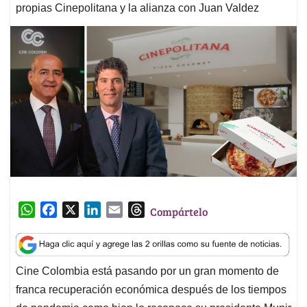
propias Cinepolitana y la alianza con Juan Valdez
W
F
X
L
E
T
Compártelo
h
a
i
m
h
a
c
n
a
r
t
e
k
i
e
Cine Colombia está pasando por un gran momento de
s
b
e
l
a
franca recuperación económica después de los tiempos
A
o
d
d