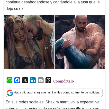
continua desahogandose y cantándole a la tusa que le
dejó su ex
W
F
X
L
E
T
Compártelo
h
a
i
m
h
a
c
n
a
r
t
e
k
i
e
En sus redes sociales, Shakira mantuvo la expectativa
s
b
e
l
a
sobre el lanzamiento de su próximo sencillo junto a una