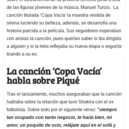
A
o
d
d
p
o
I
s
de las figuras jóvenes de la música, Manuel Turizo. La
p
k
n
canción titulada ‘Copa Vacía’ la muestra vestida de
sirena luciendo su belleza, además, se desarrolla una
historia parcida a la película. Sus seguidores esperaban
con ansias la canción, pues querían saber si iba dirigida
a alguien y si la letra reflejaba su nueva etapa o seguiría
tirando a su ex.
La canción ‘Copa Vacía’
habla sobre Piqué
Tras el lanzamiento, muchos aseguraban que la canción
hablaba sobre la relación que tuvo Shakira con el ex
futbolista. Sobre todo por el siguiente verso:
“siempre
tan ocupado con tanto negocio, te haría bien, mi
amor, un poquito de ocio, relájate aquí en el sofá y