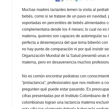
Muchas madres lactantes temen la visita al pediatra
bebés, como si se tratase de un pavo en navidad, 
soportadas en percentiles de bebés alimentados c
complementaria desde los 4 meses; lo cual no es 
materna, quienes son capaces de autorregular su 
perfecta a desemejanza del que toma biberón con fó
no hay punto de comparación ni por qué insistir se
Organización Mundial de la Salud presentó unas 
materna, pero en desavenencia muchos profesiona
No es común encontrar pediatras con conocimiento 
“prolactancia”, profesionales que nos motiven a c
pregunten qué puede estar pasando. Es preocupa
cifras presentadas por el Instituto Colombiano de 
colombianas logran una lactancia materna exclus
esta cifra tan alarmante debería haber más pediat