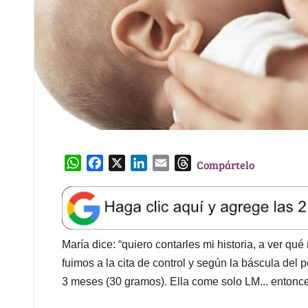
W
F
X
L
E
T
Compártelo
h
a
i
m
h
a
c
n
a
r
t
e
k
i
e
s
b
e
l
a
A
o
d
d
María dice: “quiero contarles mi historia, a ver qu
p
o
I
s
fuimos a la cita de control y según la báscula del 
p
k
n
3 meses (30 gramos). Ella come solo LM... entonc