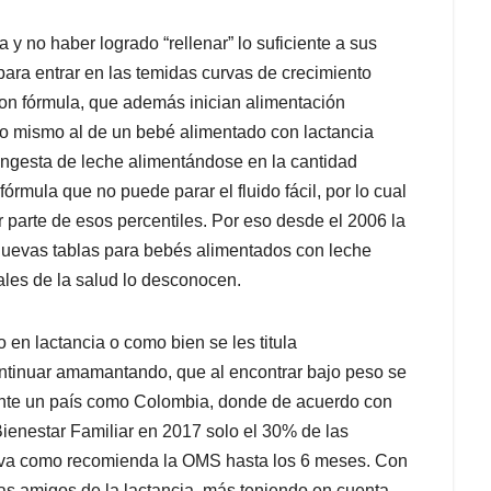
 y no haber logrado “rellenar” lo suficiente a sus
para entrar en las temidas curvas de crecimiento
on fórmula, que además inician alimentación
lo mismo al de un bebé alimentado con lactancia
ingesta de leche alimentándose en la cantidad
rmula que no puede parar el fluido fácil, por lo cual
r parte de esos percentiles. Por eso desde el 2006 la
nuevas tablas para bebés alimentados con leche
les de la salud lo desconocen.
en lactancia o como bien se les titula
ontinuar amamantando, que al encontrar bajo peso se
nte un país como Colombia, donde de acuerdo con
Bienestar Familiar en 2017 solo el 30% de las
iva como recomienda la OMS hasta los 6 meses. Con
ras amigos de la lactancia, más teniendo en cuenta