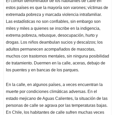
El común denominador de los habitantes de calle en
s
b
e
l
a
estos países es que la mayoría son varones; víctimas de
A
o
d
d
p
o
I
s
extremada pobreza y marcada violencia intrafamiliar.
p
k
n
Las estadísticas no son confiables, sin embargo son
miles y miles a quienes se inscribe en la indigencia,
extrema pobreza, rebusque, desocupación, hurto y
drogas. Los niños deambulan sucios y descalzos; los
adultos permanecen acompañados de mascotas,
muchos con trastornos mentales, sin ninguna posibilidad
de tratamiento. Duermen en la calle, aceras, debajo de
los puentes y en bancas de los parques.
En la calle, en algunos países, a veces encuentran la
muerte por condiciones climáticas adversas. En el
estado mejicano de Aguas Calientes, la situación de las
personas de calle se agrava por las temperaturas bajas.
En Chile, los habitantes de calle sufren muchas veces