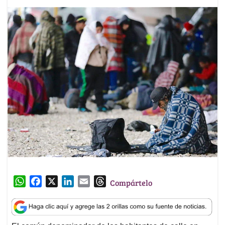
W
F
X
L
E
T
Compártelo
h
a
i
m
h
a
c
n
a
r
t
e
k
i
e