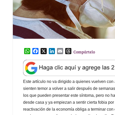
W
F
X
L
E
T
Compártelo
h
a
i
m
h
a
c
n
a
r
t
e
k
i
e
s
b
e
l
a
A
o
d
d
Este artículo no va dirigido a quienes vuelven con 
p
o
I
s
sienten temor a volver a salir después de semana
p
k
n
los que pueden presentar este síntoma, pero no ha
desde casa y ya empiezan a sentir cierta fobia por 
reactivación de la economía obliga a terminar con 