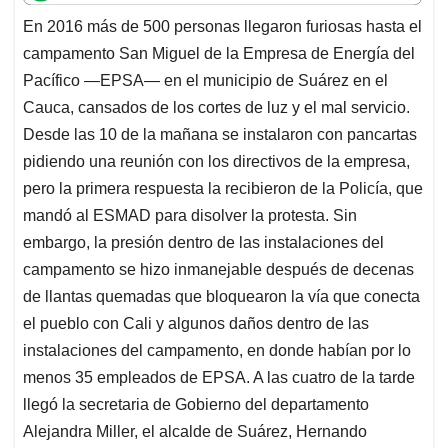
t
e
k
i
e
En 2016 más de 500 personas llegaron furiosas hasta el
s
b
e
l
a
campamento San Miguel de la Empresa de Energía del
A
o
d
d
p
o
I
s
Pacífico —EPSA— en el municipio de Suárez en el
p
k
n
Cauca, cansados de los cortes de luz y el mal servicio.
Desde las 10 de la mañana se instalaron con pancartas
pidiendo una reunión con los directivos de la empresa,
pero la primera respuesta la recibieron de la Policía, que
mandó al ESMAD para disolver la protesta. Sin
embargo, la presión dentro de las instalaciones del
campamento se hizo inmanejable después de decenas
de llantas quemadas que bloquearon la vía que conecta
el pueblo con Cali y algunos daños dentro de las
instalaciones del campamento, en donde habían por lo
menos 35 empleados de EPSA. A las cuatro de la tarde
llegó la secretaria de Gobierno del departamento
Alejandra Miller, el alcalde de Suárez, Hernando