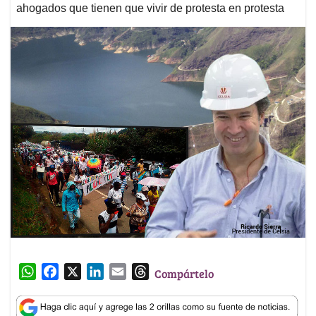
ahogados que tienen que vivir de protesta en protesta
W
F
X
L
E
T
Compártelo
h
a
i
m
h
a
c
n
a
r