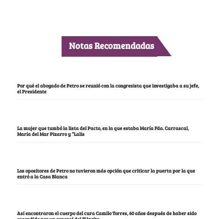
Notas Recomendadas
Por qué el abogado de Petro se reunió con la congresista que investigaba a su jefe,
el Presidente
La mujer que tumbó la lista del Pacto, en la que estaba María Fda. Carrascal,
María del Mar Pizarro y “Lalis
Los opositores de Petro no tuvieron más opción que criticar la puerta por la que
entró a la Casa Blanca
Así encontraron el cuerpo del cura Camilo Torres, 60 años después de haber sido