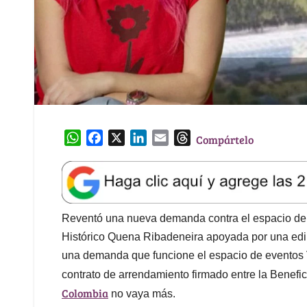
W
F
X
L
E
T
Compártelo
h
a
i
m
h
a
c
n
a
r
t
e
k
i
e
s
b
e
l
a
A
o
d
d
Reventó una nueva demanda contra el espacio de 
p
o
I
s
Histórico Quena Ribadeneira apoyada por una edil
p
k
n
una demanda que funcione el espacio de eventos V
contrato de arrendamiento firmado entre la Bene
Colombia
no vaya más.