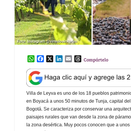
W
F
X
L
E
T
Compártelo
h
a
i
m
h
a
c
n
a
r
t
e
k
i
e
s
b
e
l
a
A
o
d
d
Villa de Leyva es uno de los 18 pueblos patrimoni
p
o
I
s
en Boyacá a unos 50 minutos de Tunja, capital d
p
k
n
Bogotá. Se caracteriza por conservar una arquitectu
paisajes rurales que van desde la zona de páramo,
la zona desértica. Muy pocos conocen que a unos 2