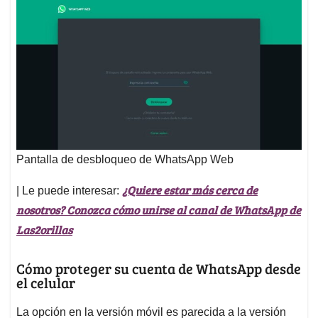
Pantalla de desbloqueo de WhatsApp Web
¿Quiere estar más cerca de
| Le puede interesar:
nosotros? Conozca cómo unirse al canal de WhatsApp de
Las2orillas
Cómo proteger su cuenta de WhatsApp desde
el celular
La opción en la versión móvil es parecida a la versión
Web; pero en el caso del celular no tendrá que poner
una contraseña. El dispositivo reconocerá la forma de
desbloqueo predeterminada y la utilizará. Podrá ser por
medio de huella o pin.
Deb
e ingresar a la aplicación
y acceder al menú
de
Ajustes
en los res puntos en la parte superior