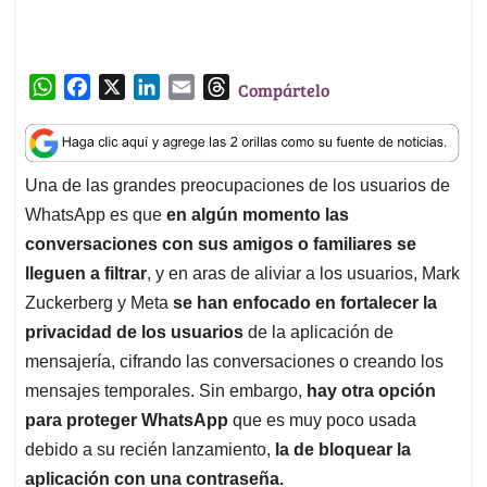
A
o
d
d
p
o
I
s
conversaciones con sus amigos o familiares se
p
k
n
lleguen a filtrar
, y en aras de aliviar a los usuarios, Mark
Zuckerberg y Meta
se han enfocado en fortalecer la
privacidad de los usuarios
de la aplicación de
mensajería, cifrando las conversaciones o creando los
mensajes temporales. Sin embargo,
hay otra opción
para proteger WhatsApp
que es muy poco usada
debido a su recién lanzamiento,
la de bloquear la
aplicación con una contraseña.
En una de las recientes actualizaciones de WhatsApp,
el bloqueo de pantalla o el boqueo de ingreso se
puso en funcionamiento.
En el caso de la versión Web
la función aun está en modo 'Beta', pero en el móvil está
disponible para los usuarios desde hace un buen
tiempo.
Así las puede activar.