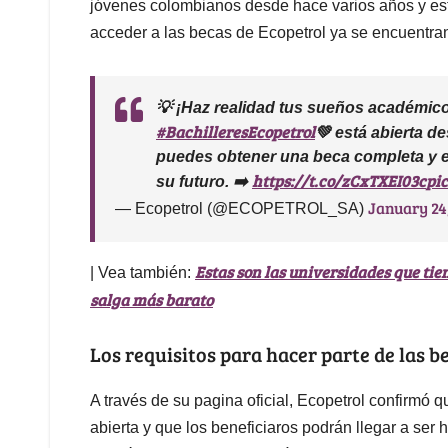
jóvenes colombianos desde hace varios años y est
acceder a las becas de Ecopetrol ya se encuentran
💡 ¡Haz realidad tus sueños académic
#BachilleresEcopetrol
💚 está abierta d
puedes obtener una beca completa y e
https://t.co/zCxTXEI03c
pi
su futuro. ➡️
January 24
— Ecopetrol (@ECOPETROL_SA)
Estas son las universidades que tie
| Vea también:
salga más barato
Los requisitos para hacer parte de las b
A través de su pagina oficial, Ecopetrol confirmó 
abierta y que los beneficiaros podrán llegar a ser