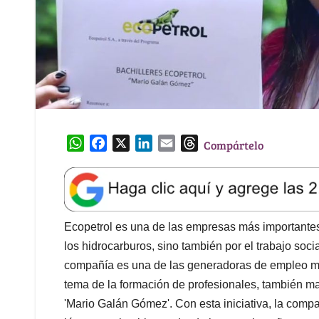
W
F
X
L
E
T
Compártelo
h
a
i
m
h
a
c
n
a
r
t
e
k
i
e
s
b
e
l
a
A
o
d
d
Ecopetrol es una de las empresas más importantes 
p
o
I
s
los hidrocarburos, sino también por el trabajo so
p
k
n
compañía es una de las generadoras de empleo m
tema de la formación de profesionales, también ma
'Mario Galán Gómez'. Con esta iniciativa, la compa