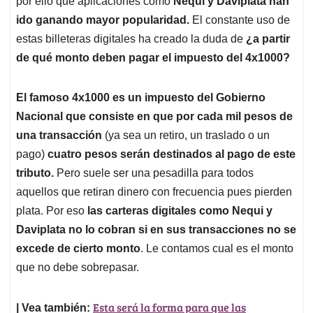
p
o
I
s
por ello que aplicaciones como
Nequi y Daviplata han
p
k
n
ido ganando mayor popularidad.
El constante uso de
estas billeteras digitales ha creado la duda de
¿a partir
de qué monto deben pagar el impuesto del 4x1000?
El famoso 4x1000 es un impuesto del Gobierno
Nacional que consiste en que por cada mil pesos de
una transacción
(ya sea un retiro, un traslado o un
pago)
cuatro pesos serán destinados al pago de este
tributo.
Pero suele ser una pesadilla para todos
aquellos que retiran dinero con frecuencia pues pierden
plata. Por eso
las carteras digitales como Nequi y
Daviplata no lo cobran si en sus transacciones no se
excede de cierto monto
. Le contamos cual es el monto
que no debe sobrepasar.
Esta será la forma para que las
| Vea también: