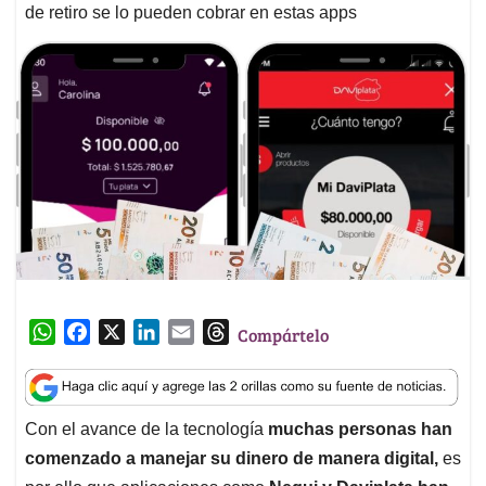
de retiro se lo pueden cobrar en estas apps
W
F
X
L
E
T
Compártelo
h
a
i
m
h
a
c
n
a
r
t
e
k
i
e
Con el avance de la tecnología
muchas personas han
s
b
e
l
a
comenzado a manejar su dinero de manera digital,
es
A
o
d
d