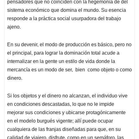
pensadores que no coinciden con la hegemonía de del
A
o
d
d
p
o
I
s
sistema económico que domina el mundo. Su esencia
p
k
n
responde a la práctica social usurpadora del trabajo
ajeno.
En su devenir, el modo de producción es básico, pero no
el principal, para lograr la dominación total acude a
internalizar en la gente un estilo de vida donde la
mercancía es un modo de ser, bien como objeto o como
dinero.
Si los objetos y el dinero no alcanzan, el individuo vive
en condiciones descastadas, lo que no le impide
mejorar sus condiciones y ubicarse protagónicamente
en el modelo burgués vigente; allí puede ocupar
cualquiera de las franjas diseñadas para que, en su
calidad de viajero, disfrute, como en un semáforo, las