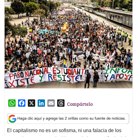
W
F
X
L
E
T
Compártelo
h
a
i
m
h
a
c
n
a
r
t
e
k
i
e
El capitalismo no es un sofisma, ni una falacia de los
s
b
e
l
a