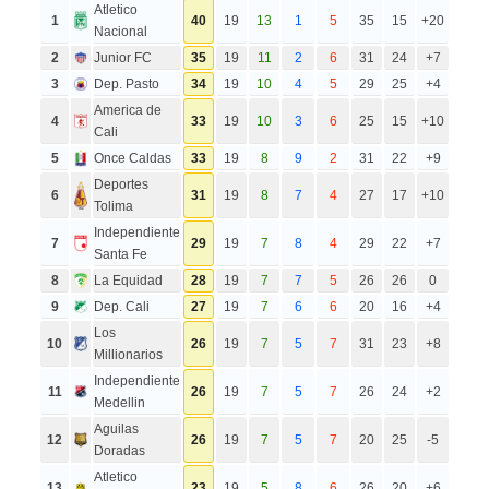
Atletico
1
40
19
13
1
5
35
15
+20
Nacional
2
Junior FC
35
19
11
2
6
31
24
+7
3
Dep. Pasto
34
19
10
4
5
29
25
+4
America de
4
33
19
10
3
6
25
15
+10
Cali
5
Once Caldas
33
19
8
9
2
31
22
+9
Deportes
6
31
19
8
7
4
27
17
+10
Tolima
Independiente
7
29
19
7
8
4
29
22
+7
Santa Fe
8
La Equidad
28
19
7
7
5
26
26
0
9
Dep. Cali
27
19
7
6
6
20
16
+4
Los
10
26
19
7
5
7
31
23
+8
Millionarios
Independiente
11
26
19
7
5
7
26
24
+2
Medellin
Aguilas
12
26
19
7
5
7
20
25
-5
Doradas
Atletico
13
23
19
5
8
6
26
20
+6