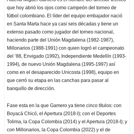
s
b
e
l
a
que hoy abrió los ojos como campeón del torneo de
A
o
d
d
p
o
I
s
fútbol colombiano. El líder del equipo embajador nació
p
k
n
en Santa Marta hace ya casi seis décadas y tiene un
extenso pasado como jugador del torneo nacional,
haciendo parte del Unión Magdalena (1982-1987),
Millonarios (1988-1991) con quien logró el campeonato
del ‘88, Envigado (1992), Independiente Medellín (1993-
1994), de nuevo Unión Magdalena (1995-1997) así
como en el desaparecido Unicosta (1998), equipo en
que cerró su etapa en las canchas para pasar al
banquillo de dirección.
Fase esta en la que Gamero ya tiene cinco títulos: con
Boyacá Chicó, el Apertura (2018-I); con el Deportes
Tolima, la Copa Colombia (2014) y el Apertura (2018-I); y
con Millonarios, la Copa Colombia (2022) y el de