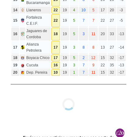
Bucaramanga
14
Llaneros
22
19
4
10
5
17
20
-3
Fortaleza
15
22
19
5
7
7
22
27
-5
C.E.I.F.
Jaguares de
16
18
19
5
3
11
20
33
-13
Cordoba
Alianza
17
17
19
3
8
8
13
27
-14
Petrolera
18
Boyaca Chico
17
19
5
2
12
15
32
-17
19
Cucuta
16
19
3
7
9
22
35
-13
20
Dep. Pereira
10
19
1
7
11
15
32
-17