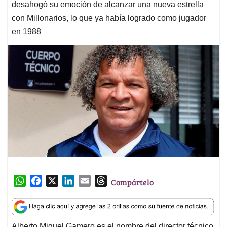
desahogó su emoción de alcanzar una nueva estrella
con Millonarios, lo que ya había logrado como jugador
en 1988
W
F
X
L
E
T
Compártelo
h
a
i
m
h
a
c
n
a
r
t
e
k
i
e
Alberto Miguel Gamero es el nombre del director técnico