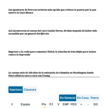
Los opositores de Petro no tuvieron más opción que criticar la puerta por la que
entró a la Casa Blanca
Así encontraron el cuerpo del cura Camilo Torres, 60 años después de haber sido
escondido por un general del Ejército
Regresar a la radio para comentar fútbol, la solución de Iván Mejía para luchar
contra la depresión
La casona más de 100 años de la embajada de Colombia en Washington donde
Petro afinó su cara a cara con Trump
Apertura
Clausura
En General
En Casa
Fuera
#
Equipo
Pts
PJ
V
EMP
PER
+
-
DG