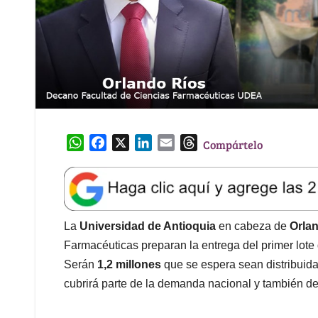
W
F
X
L
E
T
Compártelo
h
a
i
m
h
a
c
n
a
r
t
e
k
i
e
s
b
e
l
a
A
o
d
d
La
Universidad de Antioquia
en cabeza de
Orla
p
o
I
s
Farmacéuticas preparan la entrega del primer lote 
p
k
n
Serán
1,2 millones
que se espera sean distribuid
cubrirá parte de la demanda nacional y también de