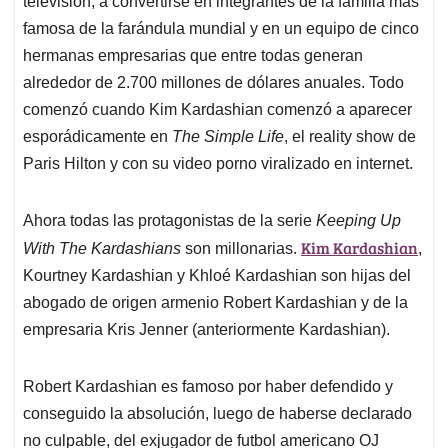
p
o
I
s
televisión, a convertirse en integrantes de la familia más
p
k
n
famosa de la farándula mundial y en un equipo de cinco
hermanas empresarias que entre todas generan
alrededor de 2.700 millones de dólares anuales. Todo
comenzó cuando Kim Kardashian comenzó a aparecer
esporádicamente en
The Simple Life
, el reality show de
Paris Hilton y con su video porno viralizado en internet.
Ahora todas las protagonistas de la serie
Keeping Up
Kim Kardashian
With The Kardashians
son millonarias.
,
Kourtney Kardashian y Khloé Kardashian son hijas del
abogado de origen armenio Robert Kardashian y de la
empresaria Kris Jenner (anteriormente Kardashian).
Robert Kardashian es famoso por haber defendido y
conseguido la absolución, luego de haberse declarado
no culpable, del exjugador de futbol americano OJ