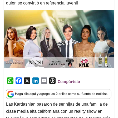
quien se convirtió en referencia juvenil
W
F
X
L
E
T
Compártelo
h
a
i
m
h
a
c
n
a
r
t
e
k
i
e
Las Kardashian pasaron de ser hijas de una familia de
s
b
e
l
a
clase media alta californiana con un reality show en
A
o
d
d