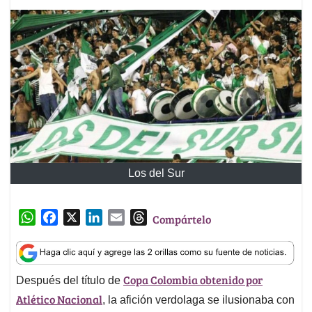
Los del Sur
W
F
X
L
E
T
Compártelo
h
a
i
m
h
a
c
n
a
r
t
e
k
i
e
Copa Colombia obtenido por
Después del título de
s
b
e
l
a
Atlético Nacional
A
o
d
d
, la afición verdolaga se ilusionaba con