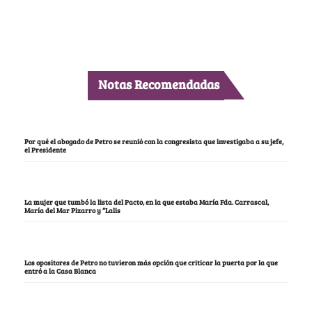
Notas Recomendadas
Por qué el abogado de Petro se reunió con la congresista que investigaba a su jefe,
el Presidente
La mujer que tumbó la lista del Pacto, en la que estaba María Fda. Carrascal,
María del Mar Pizarro y “Lalis
Los opositores de Petro no tuvieron más opción que criticar la puerta por la que
entró a la Casa Blanca