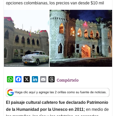
opciones colombianas, los precios van desde $10 mil
W
F
X
L
E
T
Compártelo
h
a
i
m
h
a
c
n
a
r
t
e
k
i
e
El paisaje cultural cafetero fue declarado Patrimonio
s
b
e
l
a
de la Humanidad por la Unesco en 2011;
en medio de
A
o
d
d