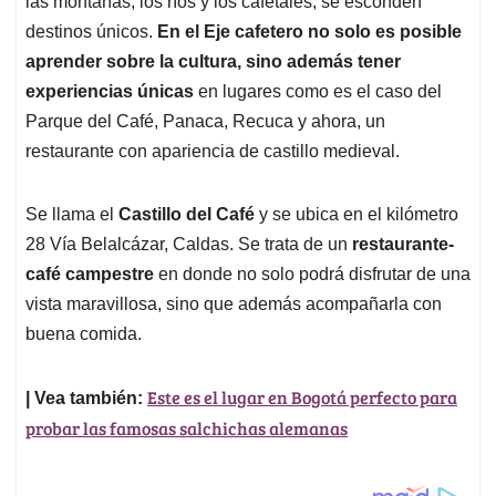
p
o
I
s
las montañas, los ríos y los cafetales, se esconden
p
k
n
destinos únicos.
En el Eje cafetero no solo es posible
aprender sobre la cultura, sino además tener
experiencias únicas
en lugares como es el caso del
Parque del Café, Panaca, Recuca y ahora, un
restaurante con apariencia de castillo medieval.
Se llama el
Castillo del Café
y se ubica en el kilómetro
28 Vía Belalcázar, Caldas. Se trata de un
restaurante-
café campestre
en donde no solo podrá disfrutar de una
vista maravillosa, sino que además acompañarla con
buena comida.
Este es el lugar en Bogotá perfecto para
| Vea también:
probar las famosas salchichas alemanas