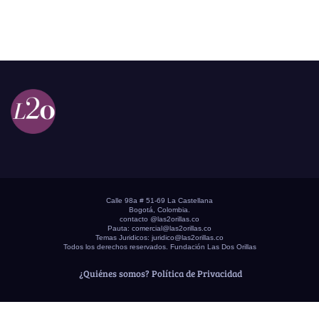
Calle 98a # 51-69 La Castellana
Bogotá, Colombia.
contacto @las2orillas.co
Pauta:
comercial@las2orillas.co
Temas Juridicos:
juridico@las2orillas.co
Todos los derechos reservados. Fundación Las Dos Orillas
¿Quiénes somos?
Política de Privacidad