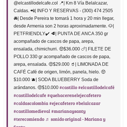
@elcastillodelcafe.col 📍| Km 8 Vía Belalcazar,
Caldas. 📲| INFO Y RESERVAS - (300) 474 2505
🚘| Desde Pereira te tomará 1 hora y 20 min llegar,
desde Armenia son 2 horas aproximadamente. 🐶|
PETFRIENDLY✔️ 🥩| PUNTA DE ANCA 350 gr
acompañado de cascos de papa, arepa,
ensalada, chimichurri. 🤑$36.000 🍗| FILETE DE
POLLO 330 gr acompañado de cascos de papa,
arepa, ensalada. 🤑$29.000 🥤| LIMONADA DE
CAFÉ Café de origen, limón, panela, hielo. 🤑
$10.000 🫐| SODA BLUEBERRY Soda de
#castillo
#elcastillodelcafé
arándanos. 🤑$10.000
#castillodelcafe
#quehacerenelejecafetero
#caldascolombia
#ejecafetero
#belalcazar
#castillomedieval
#marianaysanty
#terecomiendo
♬ sonido original - Mariana y
Santy