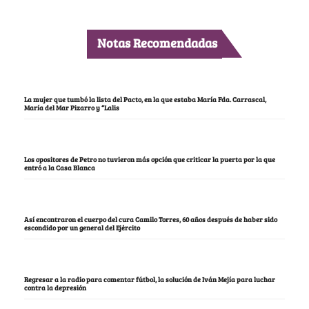
Notas Recomendadas
La mujer que tumbó la lista del Pacto, en la que estaba María Fda. Carrascal,
María del Mar Pizarro y “Lalis
Los opositores de Petro no tuvieron más opción que criticar la puerta por la que
entró a la Casa Blanca
Así encontraron el cuerpo del cura Camilo Torres, 60 años después de haber sido
escondido por un general del Ejército
Regresar a la radio para comentar fútbol, la solución de Iván Mejía para luchar
contra la depresión