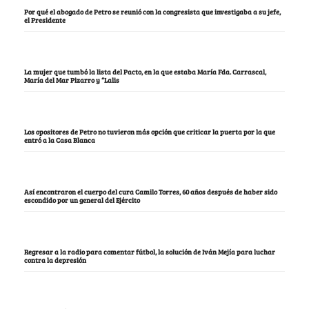
Por qué el abogado de Petro se reunió con la congresista que investigaba a su jefe,
el Presidente
La mujer que tumbó la lista del Pacto, en la que estaba María Fda. Carrascal,
María del Mar Pizarro y “Lalis
Los opositores de Petro no tuvieron más opción que criticar la puerta por la que
entró a la Casa Blanca
Así encontraron el cuerpo del cura Camilo Torres, 60 años después de haber sido
escondido por un general del Ejército
Regresar a la radio para comentar fútbol, la solución de Iván Mejía para luchar
contra la depresión