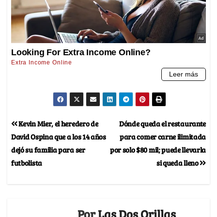
Kevin Mier, el heredero de
Dónde queda el restaurante
David Ospina que a los 14 años
para comer carne ilimitada
dejó su familia para ser
por solo $80 mil; puede llevarla
futbolista
si queda lleno
Por
Las Dos Orillas