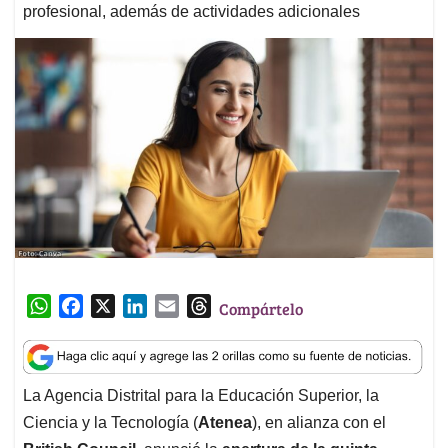
profesional, además de actividades adicionales
W
F
X
L
E
T
Compártelo
h
a
i
m
h
a
c
n
a
r
t
e
k
i
e
La Agencia Distrital para la Educación Superior, la
s
b
e
l
a
Ciencia y la Tecnología (
Atenea
), en alianza con el
A
o
d
d