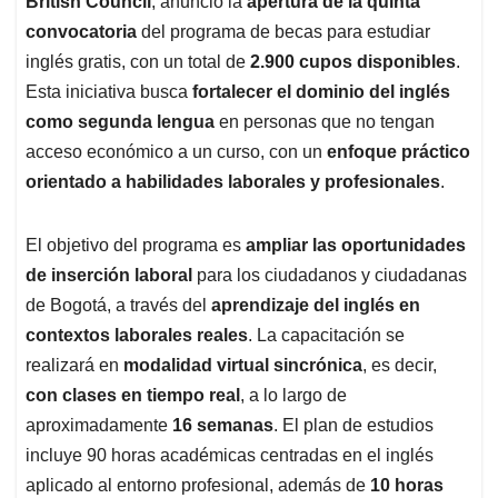
p
o
I
s
British Council
, anunció la
apertura de la quinta
p
k
n
convocatoria
del programa de becas para estudiar
inglés gratis, con un total de
2.900 cupos disponibles
.
Esta iniciativa busca
fortalecer el dominio del inglés
como segunda lengua
en personas que no tengan
acceso económico a un curso, con un
enfoque práctico
orientado a habilidades laborales y profesionales
.
El objetivo del programa es
ampliar las oportunidades
de inserción laboral
para los ciudadanos y ciudadanas
de Bogotá, a través del
aprendizaje del inglés en
contextos laborales reales
. La capacitación se
realizará en
modalidad virtual sincrónica
, es decir,
con clases en tiempo real
, a lo largo de
aproximadamente
16 semanas
. El plan de estudios
incluye 90 horas académicas centradas en el inglés
aplicado al entorno profesional, además de
10 horas