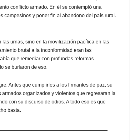
uento conflicto armado. En él se contempló una
los campesinos y poner fin al abandono del país rural.
 las urnas, sino en la movilización pacífica en las
amiento brutal a la inconformidad eran las
 había que remediar con profundas reformas
do se burlaron de eso.
re. Antes que cumplirles a los firmantes de paz, su
pos armados organizados y violentos que regresaran la
ndo con su discurso de odios. A todo eso es que
cho basta.
_______________________________________