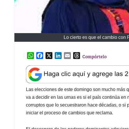
Lo cierto es que el cambio con 
W
F
X
L
E
T
Compártelo
h
a
i
m
h
a
c
n
a
r
t
e
k
i
e
s
b
e
l
a
A
o
d
d
Las elecciones de este domingo son mucho más qu
p
o
I
s
va a decidir en las urnas es si el país continúa e
p
k
n
corruptos que lo secuestraron hace décadas, o si p
iniciar el proceso de cambios que reclama.