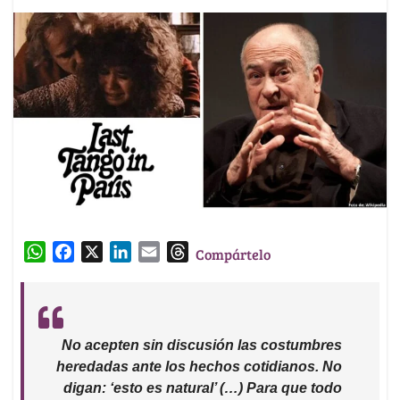
W
F
X
L
E
T
Compártelo
h
a
i
m
h
a
c
n
a
r
t
e
k
i
e
s
b
e
l
a
No acepten sin discusión las costumbres
A
o
d
d
heredadas ante los hechos cotidianos. No
p
o
I
s
digan: ‘esto es natural’
(…) Para que todo