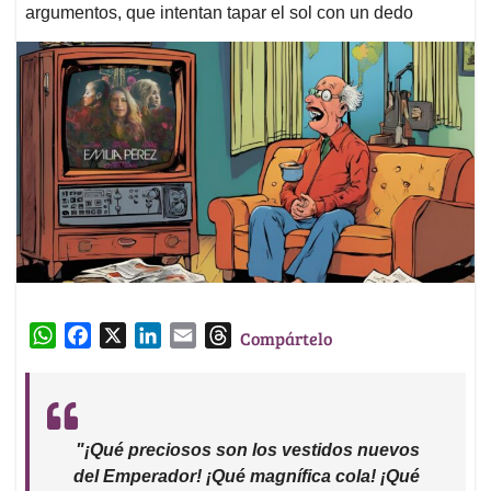
argumentos, que intentan tapar el sol con un dedo
W
F
X
L
E
T
Compártelo
h
a
i
m
h
a
c
n
a
r
t
e
k
i
e
s
b
e
l
a
"¡Qué preciosos son los vestidos nuevos
A
o
d
d
del Emperador! ¡Qué magnífica cola! ¡Qué