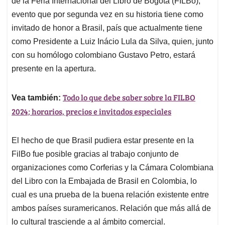
de la Feria Internacional del Libro de Bogotá (FILBo),
A
o
d
d
p
o
I
s
evento que por segunda vez en su historia tiene como
p
k
n
invitado de honor a Brasil, país que actualmente tiene
como Presidente a Luiz Inácio Lula da Silva, quien, junto
con su homólogo colombiano Gustavo Petro, estará
presente en la apertura.
Todo lo que debe saber sobre la FILBO
Vea también:
2024; horarios, precios e invitados especiales
El hecho de que Brasil pudiera estar presente en la
FilBo fue posible gracias al trabajo conjunto de
organizaciones como Corferias y la Cámara Colombiana
del Libro con la Embajada de Brasil en Colombia, lo
cual es una prueba de la buena relación existente entre
ambos países suramericanos. Relación que más allá de
lo cultural trasciende a al ámbito comercial.