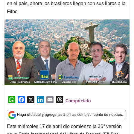
en el país, ahora los brasileros llegan con sus libros a la
Filbo
W
F
X
L
E
T
Compártelo
h
a
i
m
h
a
c
n
a
r
t
e
k
i
e
Este miércoles 17 de abril dio comienzo la 36° versión
s
b
e
l
a